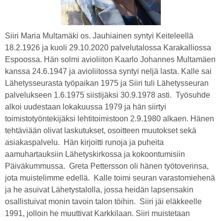
Siiri Maria Multamäki os. Jauhiainen syntyi Keiteleellä
18.2.1926 ja kuoli 29.10.2020 palvelutalossa Karakalliossa
Espoossa. Hän solmi avioliiton Kaarlo Johannes Multamäen
kanssa 24.6.1947 ja avioliitossa syntyi neljä lasta. Kalle sai
Lähetysseurasta työpaikan 1975 ja Siiri tuli Lähetysseuran
palvelukseen 1.6.1975 siistijäksi 30.9.1978 asti. Työsuhde
alkoi uudestaan lokakuussa 1979 ja hän siirtyi
toimistotyöntekijäksi lehtitoimistoon 2.9.1980 alkaen. Hänen
tehtäviään olivat laskutukset, osoitteen muutokset sekä
asiakaspalvelu. Hän kirjoitti runoja ja puheita
aamuhartauksiin Lähetyskirkossa ja kokoontumisiin
Päiväkummussa. Greta Pettersson oli hänen työtoverinsa,
jota muistelimme edellä. Kalle toimi seuran varastomiehenä
ja he asuivat Lähetystalolla, jossa heidän lapsensakin
osallistuivat monin tavoin talon töihin. Siiri jäi eläkkeelle
1991, jolloin he muuttivat Karkkilaan. Siiri muistetaan