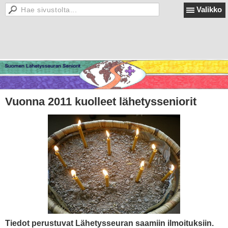
Valikko
Vuonna 2011 kuolleet lähetysseniorit
Tiedot perustuvat Lähetysseuran saamiin ilmoituksiin.