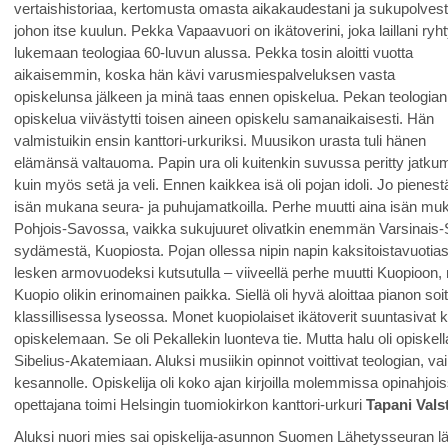
vertaishistoriaa, kertomusta omasta aikakaudestani ja sukupolvest
johon itse kuulun. Pekka Vapaavuori on ikätoverini, joka laillani ryht
lukemaan teologiaa 60-luvun alussa. Pekka tosin aloitti vuotta
aikaisemmin, koska hän kävi varusmiespalveluksen vasta
opiskelunsa jälkeen ja minä taas ennen opiskelua. Pekan teologian
opiskelua viivästytti toisen aineen opiskelu samanaikaisesti. Hän
valmistuikin ensin kanttori-urkuriksi. Muusikon urasta tuli hänen
elämänsä valtauoma. Papin ura oli kuitenkin suvussa peritty jatkumo
kuin myös setä ja veli. Ennen kaikkea isä oli pojan idoli. Jo pienest
isän mukana seura- ja puhujamatkoilla. Perhe muutti aina isän muk
Pohjois-Savossa, vaikka sukujuuret olivatkin enemmän Varsinais-S
sydämestä, Kuopiosta. Pojan ollessa nipin napin kaksitoistavuotias, 
lesken armovuodeksi kutsutulla – viiveellä perhe muutti Kuopioon
Kuopio olikin erinomainen paikka. Siellä oli hyvä aloittaa pianon soi
klassillisessa lyseossa. Monet kuopiolaiset ikätoverit suuntasivat k
opiskelemaan. Se oli Pekallekin luonteva tie. Mutta halu oli opiskel
Sibelius-Akatemiaan. Aluksi musiikin opinnot voittivat teologian, v
kesannolle. Opiskelija oli koko ajan kirjoilla molemmissa opinahjois
opettajana toimi Helsingin tuomiokirkon kanttori-urkuri
Tapani Vals
Aluksi nuori mies sai opiskelija-asunnon Suomen Lähetysseuran l