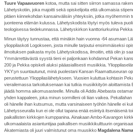
Tuure Vapaavuoren
kotoa, mutta sai sitten siirron samassa rak
Lähetyskotiin, joka majoitti sekä opiskelijoita että ulkomaisia stipe
pitäen kiinnekohdan kansainvälisiin yhteyksiin, jotka myöhemmin 
juonteena elämän kulussa. Lähetyskodista löytyi myös tuleva puoliso
teologisessa tiedekunnassa. Lähetyskirkon kanttoriurkurina Pekka
Minun täytyy tunnustaa, että minäkin hain vuonna -64 asumaan Lä
ylioppilaskoti Logokseen, josta minulle tarjoutui ensimmäiseksi o
ilmoituksen paikasta myös Lähetyskodissa, ilmoitin, että olin jo sa
Ymmärrettävästä syystä tieni ei paljonkaan kohdannut Pekan kanssa, s
200 ja Pekka opiskeli aluksi pääasiallisesti musiikkia. Ylioppilas
YKY:yn suuntautunut, minä puolestani Kansan Raamattuseuran opis
perustettuun Ylioppilaslähetykseen. Vuosien kuluttua kohtasin Peka
vierailemassa tarkoituksenaan kai tutkia musiikkityön aloittamista 
jäädä homma aikomusasteelle. Minulla oli Addis Abebasta ostamani p
yhden kappaleen, joka minun sormilleni oli liian vaikea. Pekallahan 
oli hänelle ihan kutsumus, mutta varsinaiseen työhön hänelle ei k
Lähetysseuralla kun ei ole ollut tapana enää esiintyä itsenäisenä to
paikallisten kirkkojen kumppanina. Ainakaan Ambo-Kavangon kirkk
ulkomaalaista asiantuntijaa paikallisen musiikkikulttuurin organisaa
Akatemiasta oli juuri valmistunut oma muusikko
Magdalena Nama