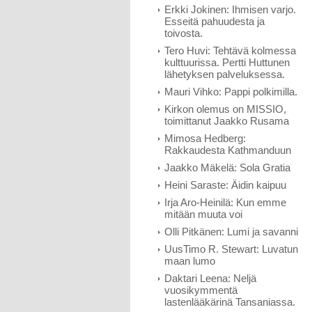
Erkki Jokinen: Ihmisen varjo.
Esseitä pahuudesta ja
toivosta.
Tero Huvi: Tehtävä kolmessa
kulttuurissa. Pertti Huttunen
lähetyksen palveluksessa.
Mauri Vihko: Pappi polkimilla.
Kirkon olemus on MISSIO,
toimittanut Jaakko Rusama
Mimosa Hedberg:
Rakkaudesta Kathmanduun
Jaakko Mäkelä: Sola Gratia
Heini Saraste: Äidin kaipuu
Irja Aro-Heinilä: Kun emme
mitään muuta voi
Olli Pitkänen: Lumi ja savanni
UusTimo R. Stewart: Luvatun
maan lumo
Daktari Leena: Neljä
vuosikymmentä
lastenlääkärinä Tansaniassa.