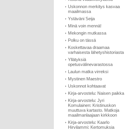
Uskonnon merkitys kasvaa
maailmassa
Ystäväni Seija
Minä voin mennä!
Mekongin mutkassa
Polku on tässä
Koskettavaa draamaa
varhaisesta lähetyshistoriasta
Yllätyksiä
opetusvälinevarastossa
Laulun matka virreksi
Mystinen Maestro
Uskonnot kohtaavat
Kirja-arvostelu: Naisen paikka
Kirja-arvostelu: Jyri
Komulainen: Kristinuskon
muuttuva kartasto. Matkoja
maailmanlaajaan kirkkoon
Kirja-arvostelu: Kaarlo
Hirvilammi: Kertomuksia