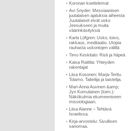
Koronan koettelemat
Avi Snyder: Messiaanisen
juutalaisen ajatuksia aiheesta
Juutalaiset eivät usko
Jeesukseen ja muita
väärinkäsityksiä
Karla Löfgren: Usko, toivo,
rakkaus, meditaatio. Utopia
rauhasta uskontojen välillä
Timo Keskitalo: Risti ja häpeä
Kaisa Raittila: Yhteyden
rakentajat
Liisa Kosonen: Marja-Terttu
Tolamo. Taiteilija ja taistelija.
Mari-Anna Auvinen &amp;
Jyri Komulainen (toim.):
Näkökulmia ekumeeniseen
missiologiaan.
Liisa Alanne – Tehtävä
Israelissa.
Kirja-arvostelu: Sivullisen
sanomaa.