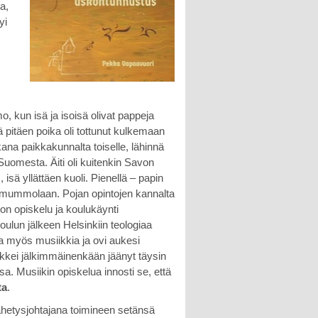
a,
yi
, kun isä ja isoisä olivat pappeja
ä pitäen poika oli tottunut kulkemaan
ana paikkakunnalta toiselle, lähinnä
uomesta. Äiti oli kuitenkin Savon
isä yllättäen kuoli. Pienellä – papin
, mummolaan. Pojan opintojen kannalta
ton opiskelu ja koulukäynti
oulun jälkeen Helsinkiin teologiaa
la myös musiikkia ja ovi aukesi
aikkei jälkimmäinenkään jäänyt täysin
sa. Musiikin opiskelua innosti se, että
ta
.
ähetysjohtajana toimineen setänsä