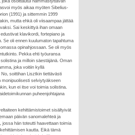
 joka osoittautui hämmästyttävän
 kasvoi myös aikaa myöten Sibelius-
rion (1991) ja sittemmin 1999
kaakin, mutta ehkä oli viisaampaa jättää
tavaksi. Sai keskittyä ihan omaan
 edustivat klavikordi, fortepiano ja
oon. Se oli ennen kuulumaton tapahtuma
ksi omassa opinahjossaan. Se oli myös
ntutkinto. Pekka ehti työuransa
 solistina ja milloin säestäjänä. Oman
vamma, joka voitiin kyllä
No, soittihan Lisztkin tiettävästi
an monipuolisesti selviytyäkseen
kin, kun ei itse voi toimia solistina.
aidetoimikunnan puheenjohtajana
eltaiteen kehittämistoimet sisältyivät
 lukemaan päivän sanomalehteä ja
 jossa hän toteutti haavettaan toimia
kehittämisen kautta. Eikä tämä