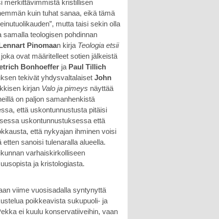
merkittävimmistä kristillisen
 enemmän kuin tuhat sanaa, eikä tämä
inutuolikauden”, mutta taisi sekin olla
ja samalla teologisen pohdinnan
Lennart Pinomaa
n kirja
Teologia etsii
, joka ovat määritelleet sotien jälkeistä
etrich Bonhoeffer
ja
Paul Tillich
tuksen tekivät yhdysvaltalaiset
John
ekkisen kirjan
Valo ja pimeys
näyttää
 heillä on paljon samanhenkistä
eessa, että uskontunnustusta pitäisi
isessa uskontunnustuksessa että
kkausta, että nykyajan ihminen voisi
ten sanoisi tulenaralla alueella.
kunnan varhaiskirkolliseen
uusopista ja kristologiasta.
aan viime vuosisadalla syntynyttä
kustelua poikkeavista sukupuoli- ja
 Pekka ei kuulu konservatiiveihin, vaan