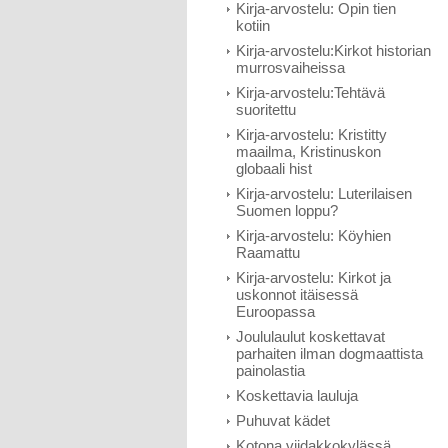
Kirja-arvostelu: Opin tien
kotiin
Kirja-arvostelu:Kirkot historian
murrosvaiheissa
Kirja-arvostelu:Tehtävä
suoritettu
Kirja-arvostelu: Kristitty
maailma, Kristinuskon
globaali hist
Kirja-arvostelu: Luterilaisen
Suomen loppu?
Kirja-arvostelu: Köyhien
Raamattu
Kirja-arvostelu: Kirkot ja
uskonnot itäisessä
Euroopassa
Joululaulut koskettavat
parhaiten ilman dogmaattista
painolastia
Koskettavia lauluja
Puhuvat kädet
Kotona viidakkokylässä