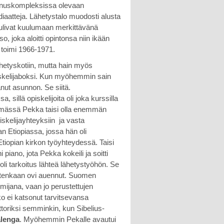
ennuskompleksissa olevaan
ndiaatteja. Lähetystalo muodosti alusta
tulivat kuulumaan merkittävänä
, joka aloitti opintonsa niin ikään
 toimi 1966-1971.
hetyskotiin, mutta hain myös
piskelijaboksi. Kun myöhemmin sain
anut asunnon. Se siitä.
illä opiskelijoita oli joka kurssilla
elämässä Pekka taisi olla enemmän
kelijayhteyksiin ja vasta
n Etiopiassa, jossa hän oli
Etiopian kirkon työyhteydessä. Taisi
iano, jota Pekka kokeili ja soitti
oli tarkoitus lähteä lähetystyöhön. Se
uitenkaan ovi auennut. Suomen
imijana, vaan jo perustettujen
o ei katsonut tarvitsevansa
ttoriksi semminkin, kun Sibelius-
lenga
. Myöhemmin Pekalle avautui