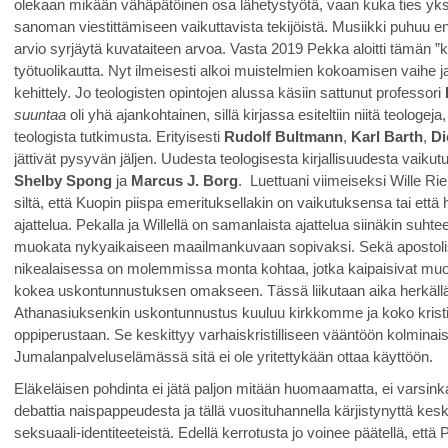
olekaan mikään vähäpätöinen osa lähetystyötä, vaan kuka ties yksi 
sanoman viestittämiseen vaikuttavista tekijöistä. Musiikki puhuu
arvio syrjäytä kuvataiteen arvoa. Vasta 2019 Pekka aloitti tämän ”ke
työtuolikautta. Nyt ilmeisesti alkoi muistelmien kokoamisen vaihe 
kehittely. Jo teologisten opintojen alussa käsiin sattunut professori
suuntaa
oli yhä ajankohtainen, sillä kirjassa esiteltiin niitä teologeja
teologista tutkimusta. Erityisesti
Rudolf Bultmann
,
Karl Barth
,
Di
jättivät pysyvän jäljen. Uudesta teologisesta kirjallisuudesta vaiku
Shelby Spong
ja
Marcus J. Borg
. Luettuani viimeiseksi Wille Ri
siltä, että Kuopin piispa emerituksellakin on vaikutuksensa tai että
ajattelua. Pekalla ja Willellä on samanlaista ajattelua siinäkin suht
muokata nykyaikaiseen maailmankuvaan sopivaksi. Sekä apostol
nikealaisessa on molemmissa monta kohtaa, jotka kaipaisivat muo
kokea uskontunnustuksen omakseen. Tässä liikutaan aika herkällä et
Athanasiuksenkin uskontunnustus kuuluu kirkkomme ja koko kristi
oppiperustaan. Se keskittyy varhaiskristilliseen vääntöön kolminais
Jumalanpalveluselämässä sitä ei ole yritettykään ottaa käyttöön.
Eläkeläisen pohdinta ei jätä paljon mitään huomaamatta, ei varsink
debattia naispappeudesta ja tällä vuosituhannella kärjistynyttä kes
seksuaali-identiteeteistä. Edellä kerrotusta jo voinee päätellä, että