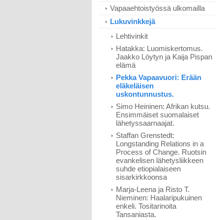
Vapaaehtoistyössä ulkomailla
Lukuvinkkejä
Lehtivinkit
Hatakka: Luomiskertomus.
Jaakko Löytyn ja Kaija Pispan
elämä
Pekka Vapaavuori: Erään
eläkeläisen
uskontunnustus.
Simo Heininen: Afrikan kutsu.
Ensimmäiset suomalaiset
lähetyssaarnaajat.
Staffan Grenstedt:
Longstanding Relations in a
Process of Change. Ruotsin
evankelisen lähetysliikkeen
suhde etiopialaiseen
sisarkirkkoonsa
Marja-Leena ja Risto T.
Nieminen: Haalaripukuinen
enkeli. Tositarinoita
Tansaniasta.