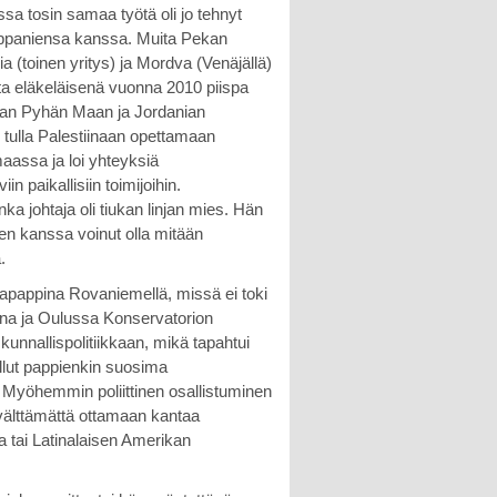
sa tosin samaa työtä oli jo tehnyt
mppaniensa kanssa. Muita Pekan
a (toinen yritys) ja Mordva (Venäjällä)
ta eläkeläisenä vuonna 2010 piispa
taan Pyhän Maan ja Jordanian
n tulla Palestiinaan opettamaan
maassa ja loi yhteyksiä
n paikallisiin toimijoihin.
 johtaja oli tiukan linjan mies. Hän
ojen kanssa voinut olla mitään
.
pappina Rovaniemellä, missä ei toki
rina ja Oulussa Konservatorion
kunnallispolitiikkaan, mikä tapahtui
llut pappienkin suosima
 Myöhemmin poliittinen osallistuminen
ui välttämättä ottamaan kantaa
ta tai Latinalaisen Amerikan