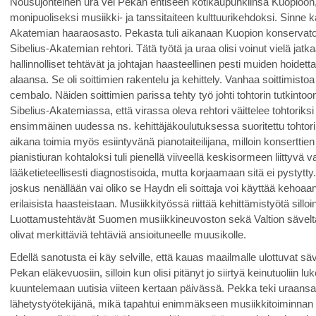
Nousujohteinen ura vei Pekan entiseen kotikaupunkiinsa Kuopioon,
monipuoliseksi musiikki- ja tanssitaiteen kulttuurikehdoksi. Sinne
Akatemian haaraosasto. Pekasta tuli aikanaan Kuopion konservato
Sibelius-Akatemian rehtori. Tätä työtä ja uraa olisi voinut vielä jat
hallinnolliset tehtävät ja johtajan haasteellinen pesti muiden hoidet
alaansa. Se oli soittimien rakentelu ja kehittely. Vanhaa soittimistoa
cembalo. Näiden soittimien parissa tehty työ johti tohtorin tutkint
Sibelius-Akatemiassa, että virassa oleva rehtori väittelee tohtori
ensimmäinen uudessa ns. kehittäjäkoulutuksessa suoritettu tohtori
aikana toimia myös esiintyvänä pianotaiteilijana, milloin konserttien
pianistiuran kohtaloksi tuli pienellä viiveellä keskisormeen liittyvä 
lääketieteellisesti diagnostisoida, mutta korjaamaan sitä ei pystytty. 
joskus nenällään vai oliko se Haydn eli soittaja voi käyttää kehoa
erilaisista haasteistaan. Musiikkityössä riittää kehittämistyötä silloin
Luottamustehtävät Suomen musiikkineuvoston sekä Valtion sävelt
olivat merkittäviä tehtäviä ansioituneelle muusikolle.
Edellä sanotusta ei käy selville, että kauas maailmalle ulottuvat säv
Pekan eläkevuosiin, silloin kun olisi pitänyt jo siirtyä keinutuoliin
kuuntelemaan uutisia viiteen kertaan päivässä. Pekka teki uraansa,
lähetystyötekijänä, mikä tapahtui enimmäkseen musiikkitoiminnan 