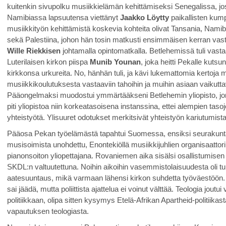
kuitenkin sivupolku musiikkielämän kehittämiseksi Senegalissa, jos
Namibiassa lapsuutensa viettänyt
Jaakko Löytty
paikallisten ku
musiikkityön kehittämistä koskevia kohteita olivat Tansania, Namibi
sekä Palestiina, johon hän tosin matkusti ensimmäisen kerran vas
Wille Riekkisen
johtamalla opintomatkalla. Betlehemissä tuli vas
Luterilaisen kirkon piispa
Munib Younan
, joka heitti Pekalle kutsu
kirkkonsa urkureita. No, hänhän tuli, ja kävi lukemattomia kertoja 
musiikkikoulutuksesta vastaaviin tahoihin ja muihin asiaan vaikuttavii
Pääongelmaksi muodostui ymmärtääkseni Betlehemin yliopisto, jonka
piti yliopistoa niin korkeatasoisena instanssina, ettei alempien tas
yhteistyötä. Ylisuuret odotukset merkitsivät yhteistyön kariutumista
Pääosa Pekan työelämästä tapahtui Suomessa, ensiksi seurakunta
musisoimista unohdettu, Enontekiöllä musiikkijuhlien organisaatto
pianonsoiton yliopettajana. Rovaniemen aika sisälsi osallistumisen 
SKDL:n valtuutettuna. Noihin aikoihin vasemmistolaisuudesta oli tu
aatesuuntaus, mikä varmaan lähensi kirkon suhdetta työväestöön.
sai jäädä, mutta poliittista ajattelua ei voinut välttää. Teologia jout
politiikkaan, olipa sitten kysymys Etelä-Afrikan Apartheid-politiikas
vapautuksen teologiasta.