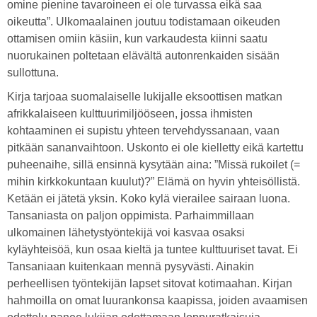
omine pienine tavaroineen ei ole turvassa eikä saa
oikeutta”. Ulkomaalainen joutuu todistamaan oikeuden
ottamisen omiin käsiin, kun varkaudesta kiinni saatu
nuorukainen poltetaan elävältä autonrenkaiden sisään
sullottuna.
Kirja tarjoaa suomalaiselle lukijalle eksoottisen matkan
afrikkalaiseen kulttuurimiljööseen, jossa ihmisten
kohtaaminen ei supistu yhteen tervehdyssanaan, vaan
pitkään sananvaihtoon. Uskonto ei ole kielletty eikä kartettu
puheenaihe, sillä ensinnä kysytään aina: ”Missä rukoilet (=
mihin kirkkokuntaan kuulut)?” Elämä on hyvin yhteisöllistä.
Ketään ei jätetä yksin. Koko kylä vierailee sairaan luona.
Tansaniasta on paljon oppimista. Parhaimmillaan
ulkomainen lähetystyöntekijä voi kasvaa osaksi
kyläyhteisöä, kun osaa kieltä ja tuntee kulttuuriset tavat. Ei
Tansaniaan kuitenkaan mennä pysyvästi. Ainakin
perheellisen työntekijän lapset sitovat kotimaahan. Kirjan
hahmoilla on omat luurankonsa kaapissa, joiden avaamisen