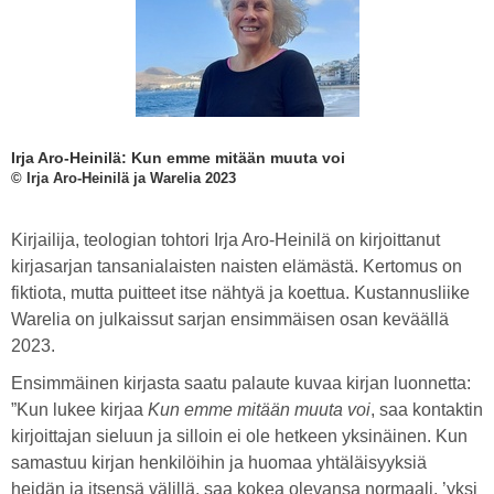
Irja Aro-Heinilä: Kun emme mitään muuta voi
© Irja Aro-Heinilä ja Warelia 2023
Kirjailija, teologian tohtori Irja Aro-Heinilä on kirjoittanut
kirjasarjan tansanialaisten naisten elämästä. Kertomus on
fiktiota, mutta puitteet itse nähtyä ja koettua. Kustannusliike
Warelia on julkaissut sarjan ensimmäisen osan keväällä
2023.
Ensimmäinen kirjasta saatu palaute kuvaa kirjan luonnetta:
”Kun lukee kirjaa
Kun emme mitään muuta voi
, saa kontaktin
kirjoittajan sieluun ja silloin ei ole hetkeen yksinäinen. Kun
samastuu kirjan henkilöihin ja huomaa yhtäläisyyksiä
heidän ja itsensä välillä, saa kokea olevansa normaali, ’yksi