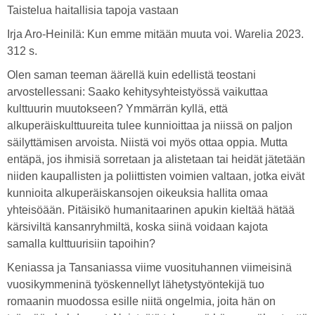
Taistelua haitallisia tapoja vastaan
Irja Aro-Heinilä: Kun emme mitään muuta voi. Warelia 2023.
312 s.
Olen saman teeman äärellä kuin edellistä teostani
arvostellessani: Saako kehitysyhteistyössä vaikuttaa
kulttuurin muutokseen? Ymmärrän kyllä, että
alkuperäiskulttuureita tulee kunnioittaa ja niissä on paljon
säilyttämisen arvoista. Niistä voi myös ottaa oppia. Mutta
entäpä, jos ihmisiä sorretaan ja alistetaan tai heidät jätetään
niiden kaupallisten ja poliittisten voimien valtaan, jotka eivät
kunnioita alkuperäiskansojen oikeuksia hallita omaa
yhteisöään. Pitäisikö humanitaarinen apukin kieltää hätää
kärsiviltä kansanryhmiltä, koska siinä voidaan kajota
samalla kulttuurisiin tapoihin?
Keniassa ja Tansaniassa viime vuosituhannen viimeisinä
vuosikymmeninä työskennellyt lähetystyöntekijä tuo
romaanin muodossa esille niitä ongelmia, joita hän on