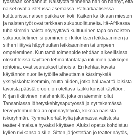
työssään kohdannut. Naistyötä tehneenä hän on nähnyt, että
naiset ovat alistetussa asemassa. Patriarkaalisessa
kulttuurissa naisen paikka on koti. Kaiken kaikkiaan miesten
ja naisten työt ovat tarkkaan sukupuolittuneita. Itä-Afrikassa
tuhoisimmin naista nöyryyttävä kulttuurinen tapa on naisten
sukupuolielimen silpominen eli klitoriksen leikkaaminen ja
siihen liittyvä häpyhuulten leikkaaminen tai umpeen
ompeleminen. Kun tämä toimenpide tehdään alkeellisissa
olosuhteissa käyttäen lehmänlantaläjiä intiimien paikkojen
rohtoina, ovat seuraukset tuhoisia. En kehtaa kuvata
käytännön nuorille tytöille aiheuttamia kärsimyksiä
yksityiskohtaisemmin, mutta niiden, jotka haluavat tällaisista
tavoista päästä eroon, on otettava kaikki konstit käyttöön.
Kirjan fiktiivinen naishenkilö, joka on aiemmin ollut
Tansaniassa lähetyskehitysaputyössä ja nyt tekemässä
terveydenhuoltoalan opinnäytetyötä, kokoaa naisista
iskuryhmän. Ryhmä kiertää kyliä jakamassa valistusta
teatteri-ilmaisua hyväksi käyttäen. Aluksi opetus kohdistuu
kylien rivikansalaisille. Sitten järjestetään jo teatterinäytös,