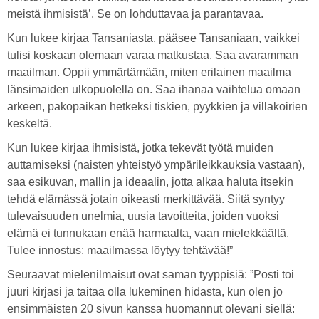
meistä ihmisistä’. Se on lohduttavaa ja parantavaa.
Kun lukee kirjaa Tansaniasta, pääsee Tansaniaan, vaikkei
tulisi koskaan olemaan varaa matkustaa. Saa avaramman
maailman. Oppii ymmärtämään, miten erilainen maailma
länsimaiden ulkopuolella on. Saa ihanaa vaihtelua omaan
arkeen, pakopaikan hetkeksi tiskien, pyykkien ja villakoirien
keskeltä.
Kun lukee kirjaa ihmisistä, jotka tekevät työtä muiden
auttamiseksi (naisten yhteistyö ympärileikkauksia vastaan),
saa esikuvan, mallin ja ideaalin, jotta alkaa haluta itsekin
tehdä elämässä jotain oikeasti merkittävää. Siitä syntyy
tulevaisuuden unelmia, uusia tavoitteita, joiden vuoksi
elämä ei tunnukaan enää harmaalta, vaan mielekkäältä.
Tulee innostus: maailmassa löytyy tehtävää!”
Seuraavat mielenilmaisut ovat saman tyyppisiä: ”Posti toi
juuri kirjasi ja taitaa olla lukeminen hidasta, kun olen jo
ensimmäisten 20 sivun kanssa huomannut olevani siellä: