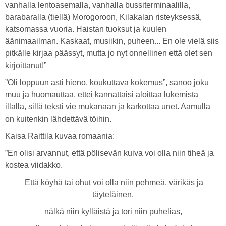
vanhalla lentoasemalla, vanhalla bussiterminaalilla,
barabaralla (tiellä) Morogoroon, Kilakalan risteyksessä,
katsomassa vuoria. Haistan tuoksut ja kuulen
äänimaailman. Kaskaat, musiikin, puheen... En ole vielä siis
pitkälle kirjaa päässyt, mutta jo nyt onnellinen että olet sen
kirjoittanut!”
”Oli loppuun asti hieno, koukuttava kokemus”, sanoo joku
muu ja huomauttaa, ettei kannattaisi aloittaa lukemista
illalla, sillä teksti vie mukanaan ja karkottaa unet. Aamulla
on kuitenkin lähdettävä töihin.
Kaisa Raittila kuvaa romaania:
”En olisi arvannut, että pölisevän kuiva voi olla niin tiheä ja
kostea viidakko.
Että köyhä tai ohut voi olla niin pehmeä, värikäs ja
täyteläinen,
nälkä niin kylläistä ja tori niin puhelias,