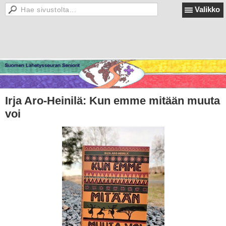
Valikko
Irja Aro-Heinilä: Kun emme mitään muuta
voi