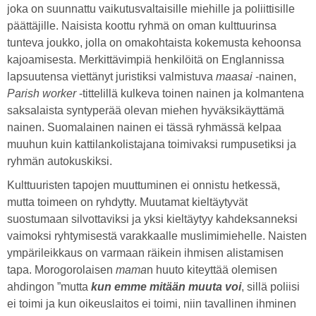
joka on suunnattu vaikutusvaltaisille miehille ja poliittisille
päättäjille. Naisista koottu ryhmä on oman kulttuurinsa
tunteva joukko, jolla on omakohtaista kokemusta kehoonsa
kajoamisesta. Merkittävimpiä henkilöitä on Englannissa
lapsuutensa viettänyt juristiksi valmistuva
maasai
-nainen,
Parish worker
-tittelillä kulkeva toinen nainen ja kolmantena
saksalaista syntyperää olevan miehen hyväksikäyttämä
nainen. Suomalainen nainen ei tässä ryhmässä kelpaa
muuhun kuin kattilankolistajana toimivaksi rumpusetiksi ja
ryhmän autokuskiksi.
Kulttuuristen tapojen muuttuminen ei onnistu hetkessä,
mutta toimeen on ryhdytty. Muutamat kieltäytyvät
suostumaan silvottaviksi ja yksi kieltäytyy kahdeksanneksi
vaimoksi ryhtymisestä varakkaalle muslimimiehelle. Naisten
ympärileikkaus on varmaan räikein ihmisen alistamisen
tapa. Morogorolaisen
mama
n huuto kiteyttää olemisen
ahdingon ”mutta
kun emme mitään muuta voi
, sillä poliisi
ei toimi ja kun oikeuslaitos ei toimi, niin tavallinen ihminen