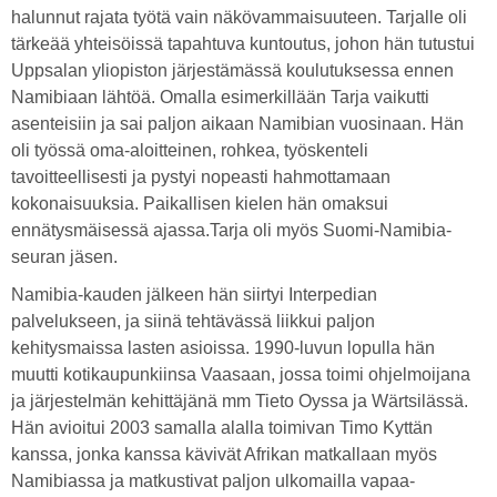
halunnut rajata työtä vain näkövammaisuuteen. Tarjalle oli
tärkeää yhteisöissä tapahtuva kuntoutus, johon hän tutustui
Uppsalan yliopiston järjestämässä koulutuksessa ennen
Namibiaan lähtöä. Omalla esimerkillään Tarja vaikutti
asenteisiin ja sai paljon aikaan Namibian vuosinaan. Hän
oli työssä oma-aloitteinen, rohkea, työskenteli
tavoitteellisesti ja pystyi nopeasti hahmottamaan
kokonaisuuksia. Paikallisen kielen hän omaksui
ennätysmäisessä ajassa.Tarja oli myös Suomi-Namibia-
seuran jäsen.
Namibia-kauden jälkeen hän siirtyi Interpedian
palvelukseen, ja siinä tehtävässä liikkui paljon
kehitysmaissa lasten asioissa. 1990-luvun lopulla hän
muutti kotikaupunkiinsa Vaasaan, jossa toimi ohjelmoijana
ja järjestelmän kehittäjänä mm Tieto Oyssa ja Wärtsilässä.
Hän avioitui 2003 samalla alalla toimivan Timo Kyttän
kanssa, jonka kanssa kävivät Afrikan matkallaan myös
Namibiassa ja matkustivat paljon ulkomailla vapaa-