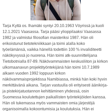
Tarja Kyttä os. Ihamäki syntyi 20.10.1963 Vöyrissä ja kuoli
12.1.2021 Vaasassa. Tarja pääsi ylioppilaaksi Vaasassa
1982 ja valmistui filosofian maisteriksi 1987. Hän oli
erikoistunut tietotekniikkaan ja toimi alalla koko
työelämänsä, vaikka hänellä todettiin 100 % invaliditeetti
näkökyvyssä jo nuorena. Hän toimi atk-suunnittelijana
Tietobotnialla 87-89. Näkövammaisten keskusliiton ja kirkon
ulkomaanavun projektityöntekijänä hän toimi 10.7.1989
alkaen vuoden 1992 loppuun kirkon
näkövammaisprojektissa Namibiassa, minkä hän koki hyvin
merkittävänä aikana. Tarjan vastuulla oli erityisesti äänikirja-
ja pistekirjatuotannon kehittäminen yhdessä, osin
Suomessa koulutettujen paikallisten työntekijöiden kanssa.
Hän oli tukemassa myös vammaisten omia järjestöjä
organisoimalla kokoontumisia ja koulutuksia. Hän ei