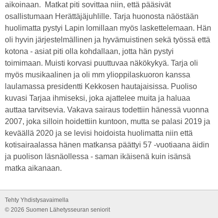
aikoinaan. Matkat piti sovittaa niin, että pääsivät
osallistumaan Herättäjäjuhlille. Tarja huonosta näöstään
huolimatta pystyi Lapin lomillaan myös laskettelemaan. Hän
oli hyvin järjestelmällinen ja hyvämuistinen sekä työssä että
kotona - asiat piti olla kohdallaan, jotta hän pystyi
toimimaan. Muisti korvasi puuttuvaa näkökykyä. Tarja oli
myös musikaalinen ja oli mm ylioppilaskuoron kanssa
laulamassa presidentti Kekkosen hautajaisissa. Puoliso
kuvasi Tarjaa ihmiseksi, joka ajattelee muita ja haluaa
auttaa tarvitsevia. Vakava sairaus todettiin hänessä vuonna
2007, joka silloin hoidettiin kuntoon, mutta se palasi 2019 ja
keväällä 2020 ja se levisi hoidoista huolimatta niin että
kotisairaalassa hänen matkansa päättyi 57 -vuotiaana äidin
ja puolison läsnäollessa - saman ikäisenä kuin isänsä
matka aikanaan.
Tehty Yhdistysavaimella
©
2026 Suomen Lähetysseuran seniorit