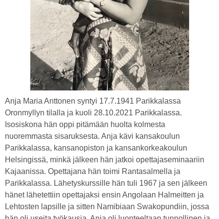
Anja Maria Anttonen syntyi 17.7.1941 Parikkalassa
Oronmyllyn tilalla ja kuoli 28.10.2021 Parikkalassa.
Isosiskona hän oppi pitämään huolta kolmesta
nuoremmasta sisaruksesta. Anja kävi kansakoulun
Parikkalassa, kansanopiston ja kansankorkeakoulun
Helsingissä, minkä jälkeen hän jatkoi opettajaseminaariin
Kajaanissa. Opettajana hän toimi Rantasalmella ja
Parikkalassa. Lähetyskurssille hän tuli 1967 ja sen jälkeen
hänet lähetettiin opettajaksi ensin Angolaan Halmeitten ja
Lehtosten lapsille ja sitten Namibiaan Swakopundiin, jossa
hän oli useita työkausia. Anja oli luonteeltaan tunnollinen ja