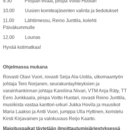
9.30 Piispan eväät, piispa Voitto Huotari
10.00 Uusien komiteajäsenten valinta ja tiedotukset
11.00 Lähtömessu, Reino Junttila, kolehti
Päiväkummulle
12.00 Lounas
Hyvää kotimatkaa!
Ohjelmassa mukana
Rovasti Olavi Vuori, rovasti Seija Ala-Uotila, ulkomaantyön
johtaja Tero Norjanen, seurakuntayhteyksien ja
varainhankinnan johtaja Karoliina Nivari, VTM Anja Räty, TT
Eero Junkkaala, piispa Voitto Huotari, rovasti Reino Junttila,
musiikista vastaa kanttori-urkuri Jukka Hovila ja muusikot
Maria Laakso ja Antti Vuori, jumppa Ulla Hyttinen, koristelu
Kirsti Kirjavainen ja valokuvaus Reijo Kaarto.
Majoituspaikat täytetään ilmoittautumisjärjestyksessä