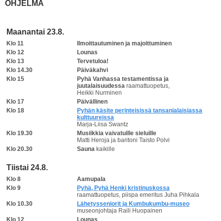
OHJELMA
Maanantai 23.8.
Klo 11
Ilmoittautuminen ja majoittuminen
Klo 12
Lounas
Klo 13
Tervetuloa!
Klo 14.30
Päiväkahvi
Klo 15
Pyhä Vanhassa testamentissa ja
juutalaisuudessa
raamattuopetus,
Heikki Nurminen
Klo 17
Päivällinen
Klo 18
Pyhän käsite perinteisissä tansanialaisiassa
kulttuureissa
Marja-Liisa Swantz
Klo 19.30
Musiikkia vaivatuille sieluille
Matti Heroja ja baritoni Taisto Polvi
Klo 20.30
Sauna
kaikille
Tiistai 24.8.
Klo 8
Aamupala
Klo 9
Pyhä, Pyhä Henki kristinuskossa
raamattuopetus, piispa emeritus Juha Pihkala
Klo 10.30
Lähetysseniorit ja Kumbukumbu-museo
museonjohtaja Raili Huopainen
Klo 12
Lounas